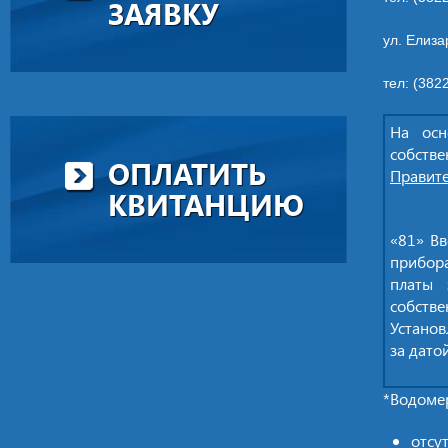
ЗАЯВКУ
ул. Елиза
тел: (382
На осн
собстве
ОПЛАТИТЬ
Правите
КВИТАНЦИЮ
«81» Вв
прибора
платы 
собстве
Установ
за дато
*Водомер
отсу