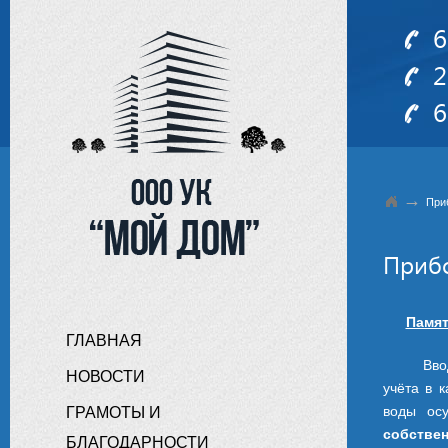
6
2
6
→
Приб
Приб
Памят
ГЛАВНАЯ
Ввод в э
НОВОСТИ
учёта в 
воды ос
ГРАМОТЫ И
собств
БЛАГОДАРНОСТИ