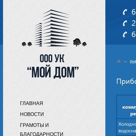
6
2
6
→
Инф
Приб
ГЛАВНАЯ
комм
р
НОВОСТИ
Холодн
ГРАМОТЫ И
водосн
БЛАГОДАРНОСТИ