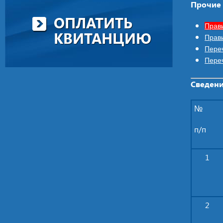
Прочие
ОПЛАТИТЬ
Прави
КВИТАНЦИЮ
Прав
Пере
Пере
Сведени
№
п/п
1
2