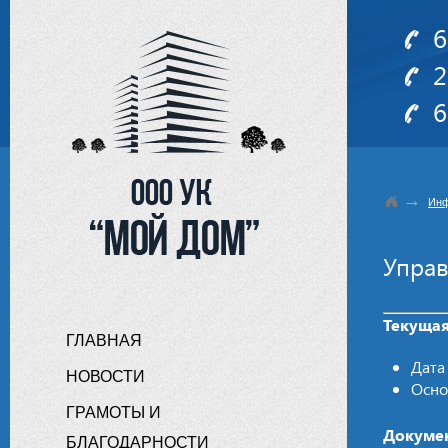
6
2
6
→
Инф
Упра
Текуща
ГЛАВНАЯ
Дат
НОВОСТИ
Осн
ГРАМОТЫ И
Докуме
БЛАГОДАРНОСТИ